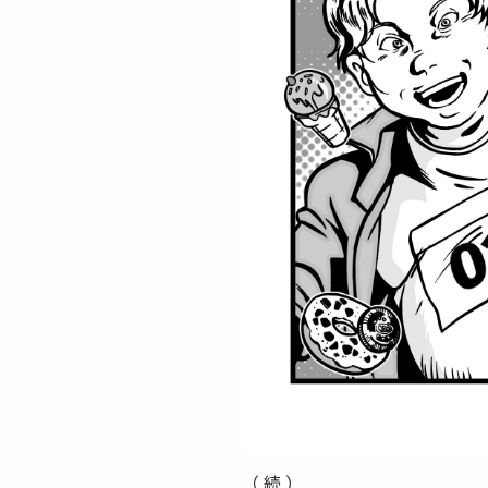
（ 続 ）