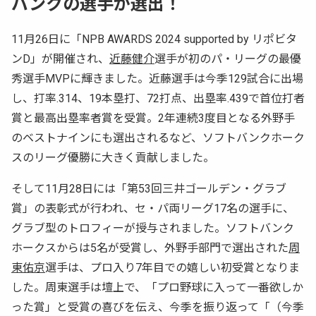
バンクの選手が選出！
11月26日に「NPB AWARDS 2024 supported by リポビタ
ンD」が開催され、
近藤健介
選手が初のパ・リーグの最優
秀選手MVPに輝きました。近藤選手は今季129試合に出場
し、打率.314、19本塁打、72打点、出塁率.439で首位打者
賞と最高出塁率者賞を受賞。2年連続3度目となる外野手
のベストナインにも選出されるなど、ソフトバンクホーク
スのリーグ優勝に大きく貢献しました。
そして11月28日には「第53回三井ゴールデン・グラブ
賞」の表彰式が行われ、セ・パ両リーグ17名の選手に、
グラブ型のトロフィーが授与されました。ソフトバンク
ホークスからは5名が受賞し、外野手部門で選出された
周
東佑京
選手は、プロ入り7年目での嬉しい初受賞となりま
した。周東選手は壇上で、「プロ野球に入って一番欲しか
った賞」と受賞の喜びを伝え、今季を振り返って「（今季